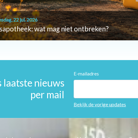
sdag, 22 jul. 2026
sapotheek: wat mag niet ontbreken?
E-mailadres
 laatste nieuws
per mail
Bekijk de vorige updates