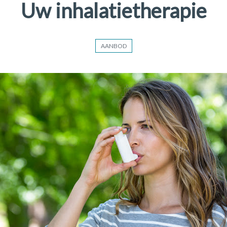
Uw inhalatietherapie
AANBOD