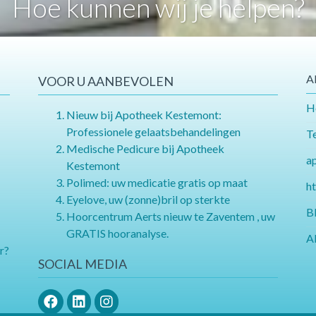
Hoe kunnen wij je helpen?
A
VOOR U AANBEVOLEN
H
Nieuw bij Apotheek Kestemont:
Professionele gelaatsbehandelingen
Te
Medische Pedicure bij Apotheek
ap
Kestemont
Polimed: uw medicatie gratis op maat
h
Eyelove, uw (zonne)bril op sterkte
B
Hoorcentrum Aerts nieuw te Zaventem , uw
GRATIS hooranalyse.
A
r?
SOCIAL MEDIA