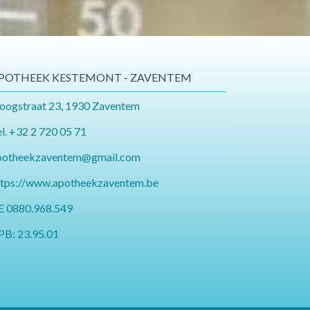
POTHEEK KESTEMONT - ZAVENTEM
oogstraat 23, 1930 Zaventem
l.
+32 2 720 05 71
otheekzaventem@gmail.com​​​​​​​
ttps://www.apotheekzaventem.be
E 0880.968.549
PB: 23.95.01