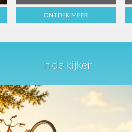
ONTDEK MEER
In de kijker