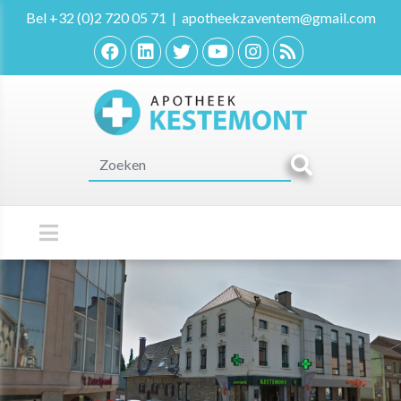
Bel
+32 (0)2 720 05 71
|
apotheekzaventem@gmail.com