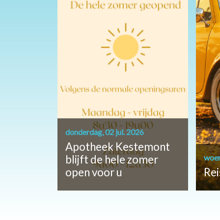
donderdag, 02 jul. 2026
Apotheek Kestemont
blijft de hele zomer
woen
open voor u
Rei