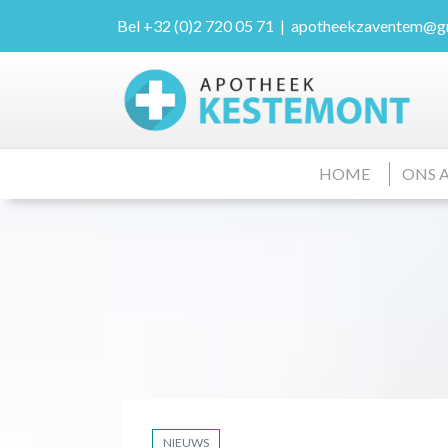
Bel
+32 (0)2 720 05 71
|
apotheekzaventem@g
HOME
ONS 
NIEUWS