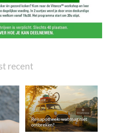
t recent
Reisapotheek: wat mag niet
ontbreken?