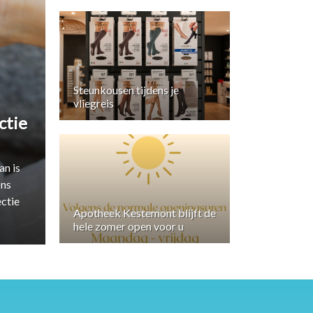
Steunkousen tijdens je
vliegreis
ctie
an is
ons
ctie
Apotheek Kestemont blijft de
hele zomer open voor u