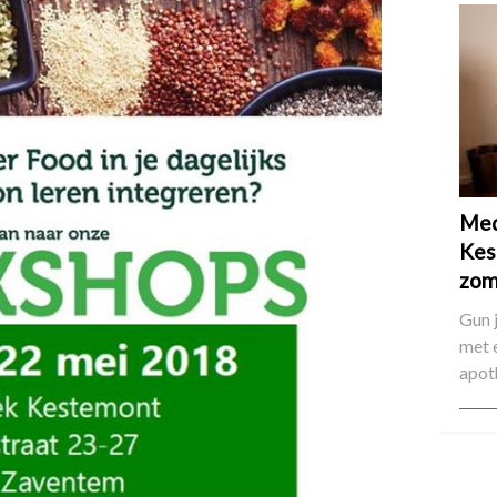
Med
Kes
zom
Gun 
met 
apot