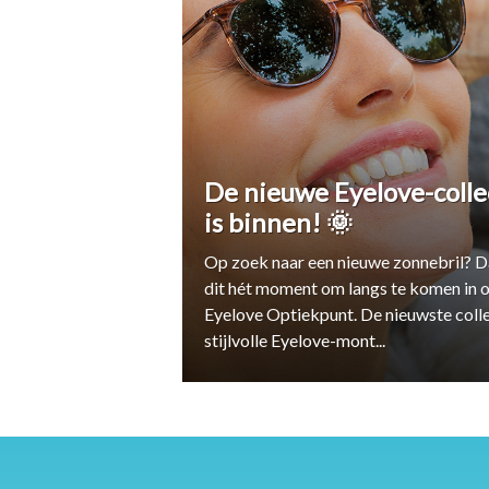
De nieuwe Eyelove-colle
is binnen! 🌞
Op zoek naar een nieuwe zonnebril? D
dit hét moment om langs te komen in 
Eyelove Optiekpunt. De nieuwste colle
stijlvolle Eyelove-mont...