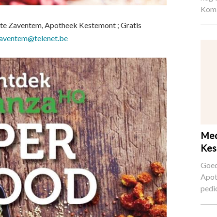
Kom 
te Zaventem, Apotheek Kestemont ; Gratis
aventem@telenet.be
Med
Kes
Goed
Apot
pedi