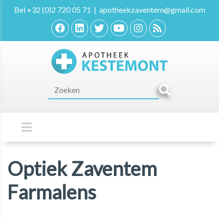
Bel
+32 (0)2 720 05 71
|
apotheekzaventem@gmail.com
Optiek Zaventem
Farmalens