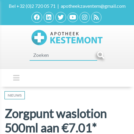
Bel
+32 (0)2 720 05 71
|
apotheekzaventem@gmail.com
NIEUWS
Zorgpunt waslotion
500ml aan €7.01*