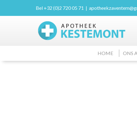
Bel
+32 (0)2 720 05 71
|
apotheekzaventem@g
HOME
ONS 