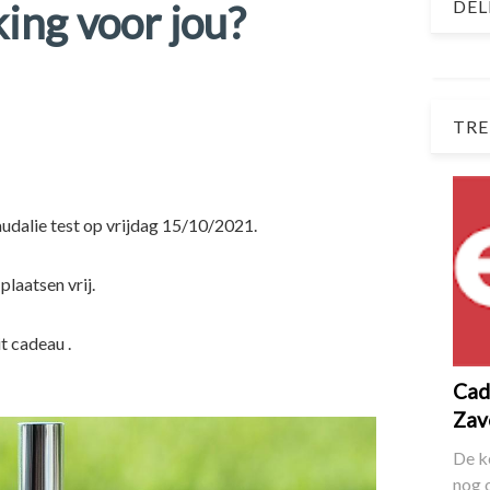
DEL
ing voor jou?
TRE
udalie test op vrijdag 15/10/2021.
plaatsen vrij.
t cadeau .
Cade
Zav
De k
nog 