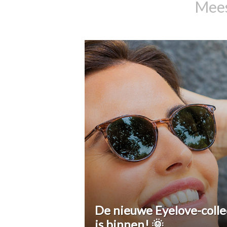
Mees
De nieuwe Eyelove-colle
is binnen! 🌞