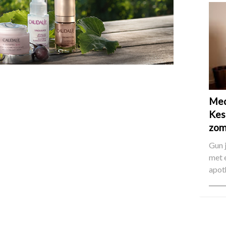
Med
Kes
zom
Gun 
met 
apot