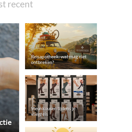
t recent
Reisapotheek: wat mag niet
ontbreken?
Steunkousen tijdens je
vliegreis
ctie