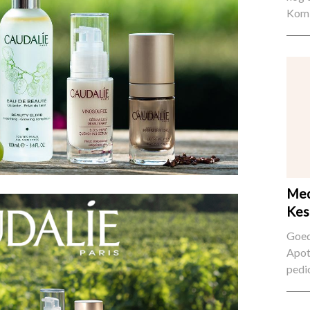
Kom 
Med
Kes
Goed
Apot
pedi