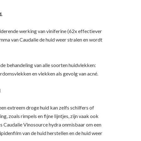
d.
lderende werking van viniferine (62x effectiever
ma van Caudalie de huid weer stralen en wordt
 de behandeling van alle soorten huidvlekken:
domsvlekken en vlekken als gevolg van acné.
d
een extreem droge huid kan zelfs schilfers of
, zoals rimpels en fijne lijntjes, zijn vaak ook
 is Caudalie Vinosource hydra onmisbaar om een
ipidenfilm van de huid herstellen en de huid weer