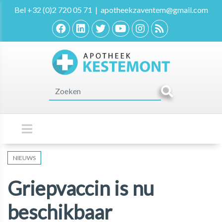
Bel
+32 (0)2 720 05 71
|
apotheekzaventem@gmail.com
NIEUWS
Griepvaccin is nu
beschikbaar