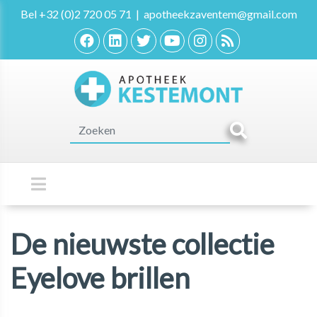
Bel
+32 (0)2 720 05 71
|
apotheekzaventem@gmail.com
De nieuwste collectie
Eyelove brillen