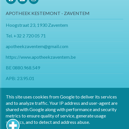
APOTHEEK KESTEMONT - ZAVENTEM
Hoogstraat 23, 1930 Zaventem
Tel.
+32 2 720 05 71
apotheekzaventem@gmail.com​​​​​​​
https://www.apotheekzaventem.be
BE 0880.968.549
APB: 23.95.01
This site uses cookies from Google to deliver its services
and to analyze traffic. Your IP address and user-agent are
shared with Google along with performance and security
Copyright All Rights Reserved © 2024 Apotheek Kestemont
metrics to ensure quality of service, generate usage
statistics, and to detect and address abuse.
Privacy & Cookies