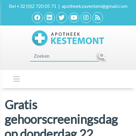
Bel
+32 (0)2 720 05 71
|
apotheekzaventem@gmail.com
Gratis
gehoorscreeningsdag
op donderdag 22