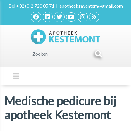
Bel
+32 (0)2 720 05 71
|
apotheekzaventem@gmail.com
Medische pedicure bij
apotheek Kestemont