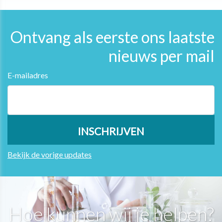
Ontvang als eerste ons laatste
nieuws per mail
E-mailadres
Bekijk de vorige updates
Hoe kunnen wij je helpen?