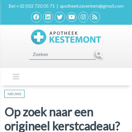
Bel
+32 (0)2 720 05 71
|
apotheekzaventem@gmail.com
NIEUWS
Op zoek naar een
origineel kerstcadeau?