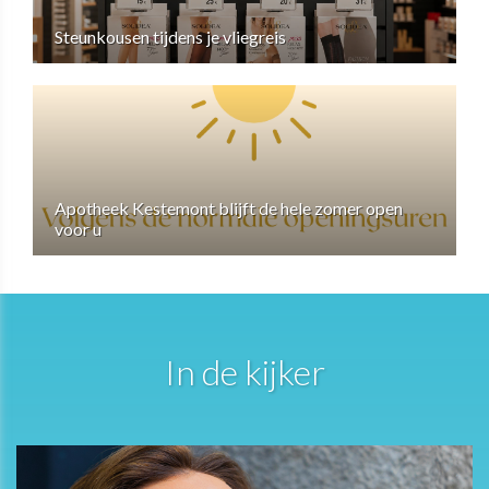
Steunkousen tijdens je vliegreis
Apotheek Kestemont blijft de hele zomer open
voor u
In de kijker