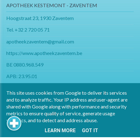
APOTHEEK KESTEMONT - ZAVENTEM
Hoogstraat 23, 1930 Zaventem
Tel.
+32 2 720 05 71
apotheekzaventem@gmail.com​​​​​​​
https://www.apotheekzaventem.be
BE 0880.968.549
APB: 23.95.01
This site uses cookies from Google to deliver its services
and to analyze traffic. Your IP address and user-agent are
shared with Google along with performance and security
metrics to ensure quality of service, generate usage
Copyright All Rights Reserved © 2024 Apotheek Kestemont
statistics, and to detect and address abuse.
Privacy & Cookies
LEARN MORE
GOT IT
UP-TO-DATE WebDesign