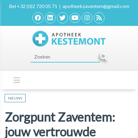
Bel
+32 (0)2 720 05 71
|
apotheekzaventem@gmail.com
NIEUWS
Zorgpunt Zaventem:
jouw vertrouwde