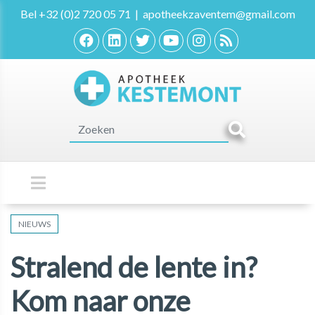
Bel
+32 (0)2 720 05 71
|
apotheekzaventem@gmail.com
NIEUWS
Stralend de lente in?
Kom naar onze